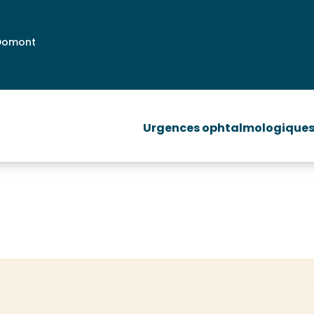
 Domont
Pathologies
Chirurgie des paupières
C
Urgences ophtalmologique
Pathologies
Chirurgie des paupières
C
Urgences ophtalmologique