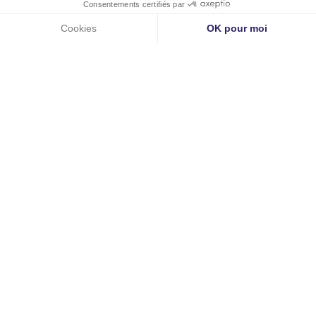
Chirurgie des yeux au laser en été :
est-ce possible ? (LASIK, PKR, SMILE)
par
Dr Pierre-Maxime Lévêque
lire plus