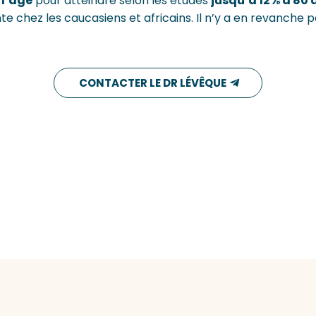
l’âge
pour atteindre selon les études
jusqu’à 12% à 80 
 chez les caucasiens et africains. Il n’y a en revanche 
CONTACTER LE DR LÉVÊQUE