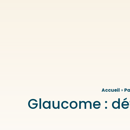
Accueil
»
Pa
Glaucome : déf