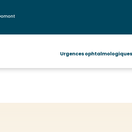
 Domont
Pathologies
Chirurgie des paupières
C
Urgences ophtalmologique
Pathologies
Chirurgie des paupières
C
Urgences ophtalmologique