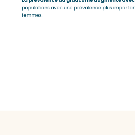
La prévalence du glaucome augmente avec 
populations avec une prévalence plus importante
femmes.