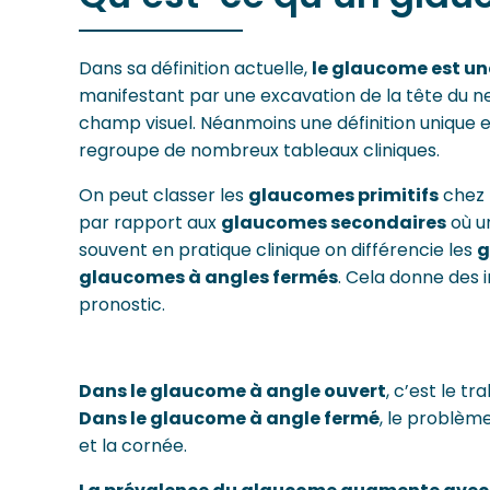
Dans sa définition actuelle,
le glaucome est un
manifestant par une excavation de la tête du ne
champ visuel. Néanmoins une définition unique es
regroupe de nombreux tableaux cliniques.
On peut classer les
glaucomes primitifs
chez 
par rapport aux
glaucomes secondaires
où un
souvent en pratique clinique on différencie les
g
glaucomes à angles fermés
. Cela donne des i
pronostic.
Dans le glaucome à angle ouvert
, c’est le t
Dans le glaucome à angle fermé
, le problème
et la cornée.