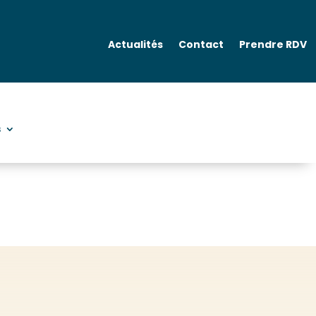
Actualités
Contact
Prendre RDV
ataracte
Chirurgie réfractive
s
ataracte
Chirurgie réfractive
s