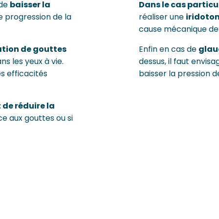
 de
baisser la
Dans le cas partic
e progression de la
réaliser une
iridoto
cause mécanique de
lation de gouttes
Enfin en cas de
glau
ans les yeux à vie.
dessus, il faut envis
s efficacités
baisser la pression de
 de réduire la
e aux gouttes ou si