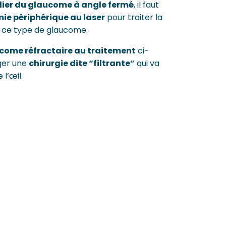
ulier du glaucome à angle fermé
, il faut
mie périphérique au laser
pour traiter la
 ce type de glaucome.
come réfractaire au traitement
ci-
ager une
chirurgie dite “filtrante”
qui va
 l’œil.