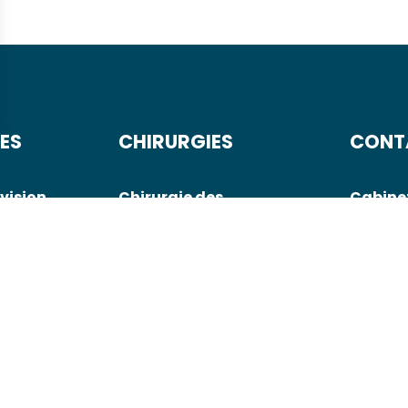
ES
CHIRURGIES
CONT
 vision
Chirurgie des
Cabine
paupières
01 85 43
es
Chirurgie de la
Cliniq
cataracte
01 39 35
Chirurgie réfractive
Cliniqu
 la
01 86 8
Centre 
Hugo
01 55 73