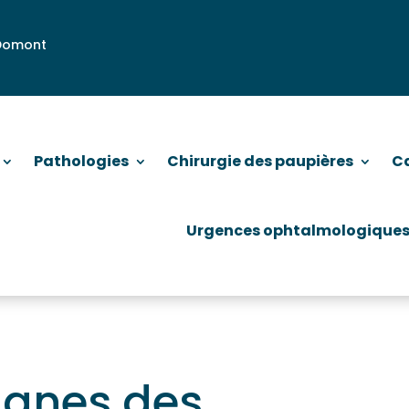
 Domont
Pathologies
Chirurgie des paupières
C
Urgences ophtalmologique
ignes des