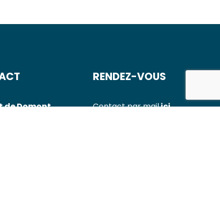
ACT
RENDEZ-VOUS
t de Domont
Contact par mail
ici ←
 23 17
RDV Doctolib
ue de Domont
 30 30
e du Landy
6 34 84
Laser Victor
 02 02