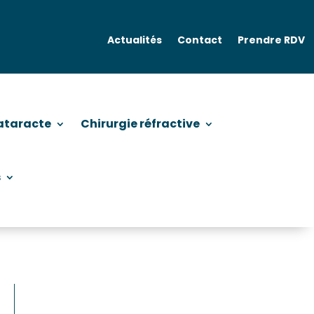
Actualités
Contact
Prendre RDV
ataracte
Chirurgie réfractive
s