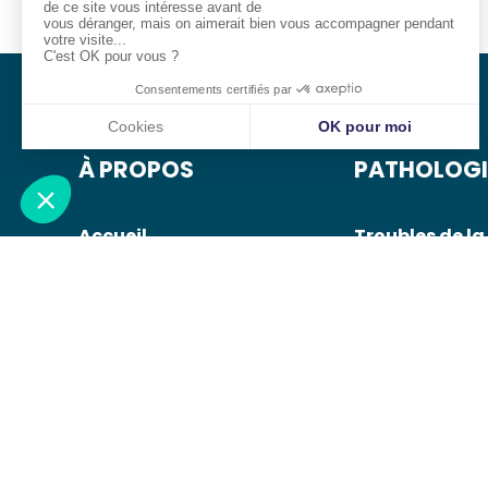
À PROPOS
PATHOLOGI
Accueil
Troubles de la
Dr Lévêque
Cataracte
Le cabinet
Pathologies d
Consultations
paupières
Urgences ophtalmo
Glaucome
Pathologies de
cornée