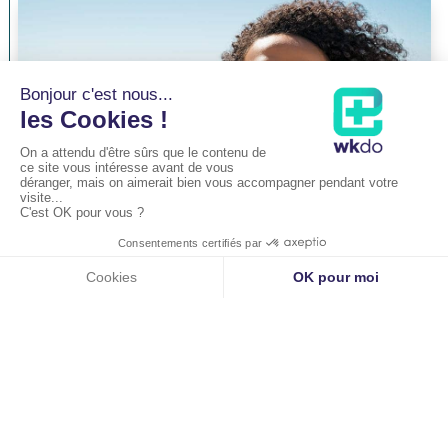
Chirurgie des yeux au laser en été :
est-ce possible ? (LASIK, PKR, SMILE)
par
Dr Pierre-Maxime Lévêque
lire plus